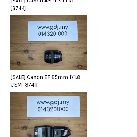
[SALE] Canon 430 EX III RT
[3744]
[SALE] Canon EF 85mm f/1.8
USM [3741]