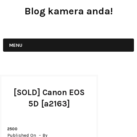
Blog kamera anda!
JUAL - BELI - SEWA PERALATAN KAMERA
MENU
[SOLD] Canon EOS
5D [a2163]
2500
Published On
By