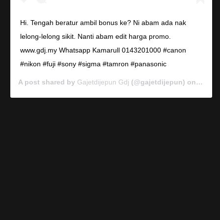
Hi. Tengah beratur ambil bonus ke? Ni abam ada nak
lelong-lelong sikit. Nanti abam edit harga promo.
www.gdj.my Whatsapp Kamarull 0143201000 #canon
#nikon #fuji #sony #sigma #tamron #panasonic
A post shared by
Gajetdijepun Gdj
(@gajetdijepun) on
Jan 7,