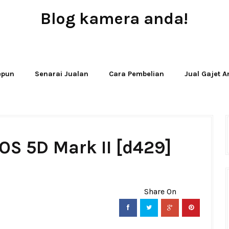
Blog kamera anda!
JUAL - BELI - SEWA PERALATAN KAMERA
Jepun
Senarai Jualan
Cara Pembelian
Jual Gajet 
OS 5D Mark II [d429]