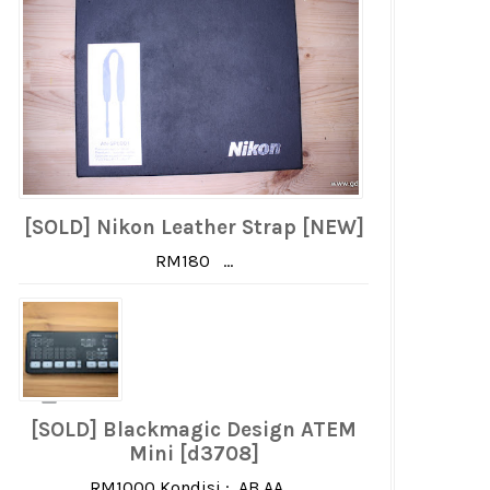
[SOLD] Nikon Leather Strap [NEW]
RM180 ...
[SOLD] Blackmagic Design ATEM
Mini [d3708]
RM1000 Kondisi : AB AA ...