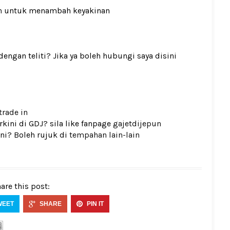
n
untuk menambah keyakinan
gan teliti? Jika ya boleh hubungi saya disini
trade in
kini di GDJ? sila like fanpage
gajetdijepun
ni? Boleh rujuk di
tempahan lain-lain
are this post:
WEET
SHARE
PIN IT