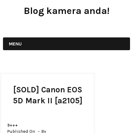
Blog kamera anda!
JUAL - BELI - SEWA PERALATAN KAMERA
MENU
[SOLD] Canon EOS
5D Mark II [a2105]
3+++
Published On
By