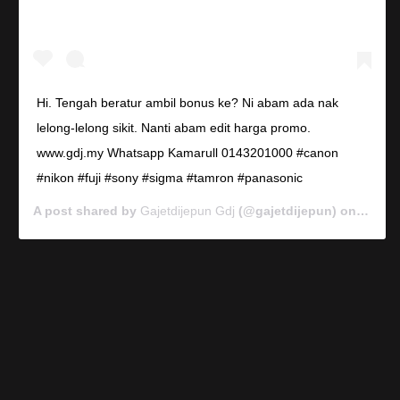
Hi. Tengah beratur ambil bonus ke? Ni abam ada nak
lelong-lelong sikit. Nanti abam edit harga promo.
www.gdj.my Whatsapp Kamarull 0143201000 #canon
#nikon #fuji #sony #sigma #tamron #panasonic
A post shared by
Gajetdijepun Gdj
(@gajetdijepun) on
Jan 7,