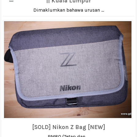
|| Kuala Lumpur
Dimaklumkan bahawa urusan ...
[SOLD] Nikon Z Bag [NEW]
RM80 (Tetap dan ...