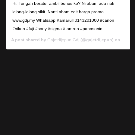
Hi. Tengah beratur ambil bonus ke? Ni abam ada nak
lelong-lelong sikit. Nanti abam edit harga promo.
www.gdj.my Whatsapp Kamarull 0143201000 #canon
#nikon #fuji #sony #sigma #tamron #panasonic
A post shared by
Gajetdijepun Gdj
(@gajetdijepun) on
Jan 7,