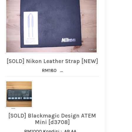
[SOLD] Nikon Leather Strap [NEW]
RM180 ...
[SOLD] Blackmagic Design ATEM
Mini [d3708]
RM1000 Kondisi : AB AA ...