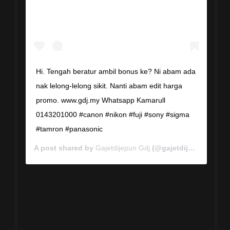
Hi. Tengah beratur ambil bonus ke? Ni abam ada
nak lelong-lelong sikit. Nanti abam edit harga
promo. www.gdj.my Whatsapp Kamarull
0143201000 #canon #nikon #fuji #sony #sigma
#tamron #panasonic
A post shared by
Gajetdijepun Gdj
(@gajetdijepun) on
Ja