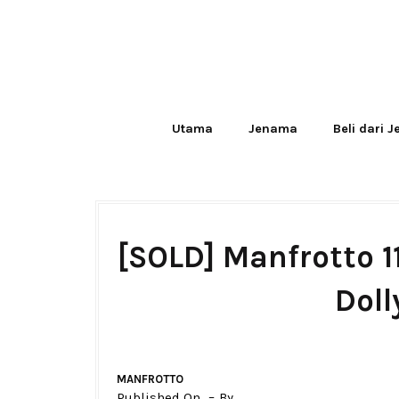
Utama
Jenama
Beli dari 
[SOLD] Manfrotto 
Doll
MANFROTTO
Published On
By