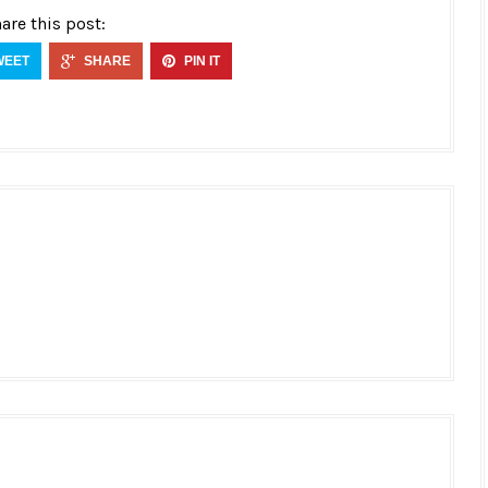
are this post:
WEET
SHARE
PIN IT