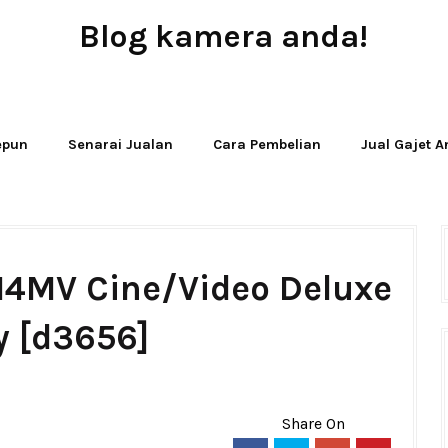
Blog kamera anda!
JUAL - BELI - SEWA PERALATAN KAMERA
Jepun
Senarai Jualan
Cara Pembelian
Jual Gajet 
114MV Cine/Video Deluxe
y [d3656]