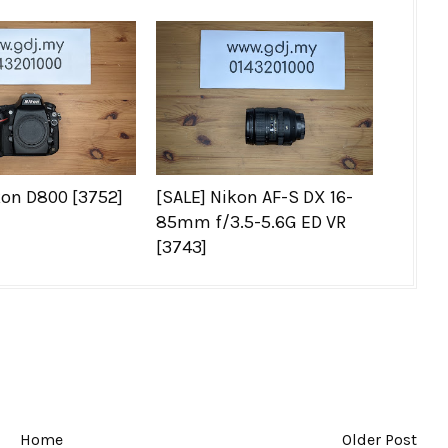
kon D800 [3752]
[SALE] Nikon AF-S DX 16-
85mm f/3.5-5.6G ED VR
[3743]
Home
Older Post