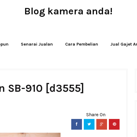
Blog kamera anda!
JUAL - BELI - SEWA PERALATAN KAMERA
Jepun
Senarai Jualan
Cara Pembelian
Jual Gajet 
n SB-910 [d3555]