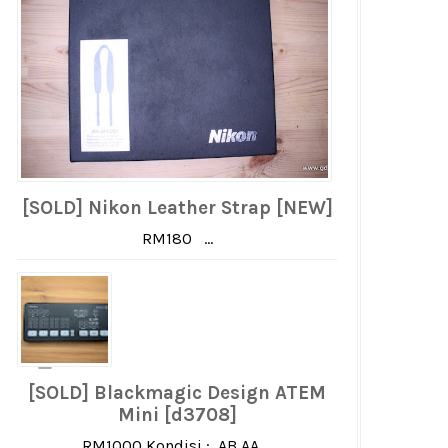
[SOLD] Nikon Leather Strap [NEW]
RM180 ...
[SOLD] Blackmagic Design ATEM
Mini [d3708]
RM1000 Kondisi : AB AA ...