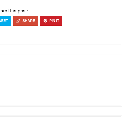
are this post:
WEET
SHARE
PIN IT