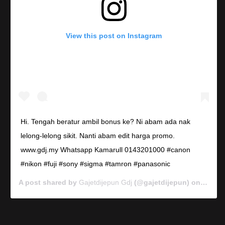
View this post on Instagram
Hi. Tengah beratur ambil bonus ke? Ni abam ada nak
lelong-lelong sikit. Nanti abam edit harga promo.
www.gdj.my Whatsapp Kamarull 0143201000 #canon
#nikon #fuji #sony #sigma #tamron #panasonic
A post shared by
Gajetdijepun Gdj
(@gajetdijepun) on
Jan 7,