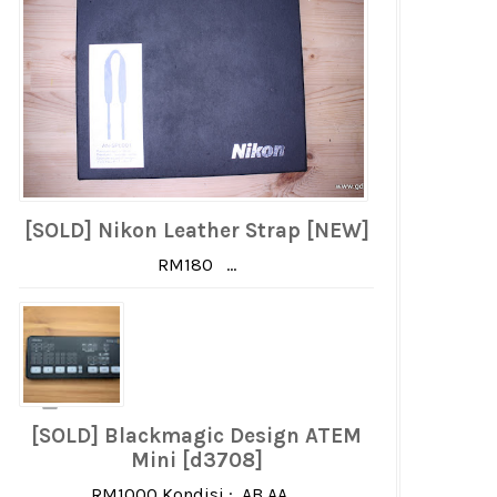
[SOLD] Nikon Leather Strap [NEW]
RM180 ...
[SOLD] Blackmagic Design ATEM
Mini [d3708]
RM1000 Kondisi : AB AA ...