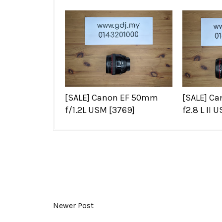
[SALE] Canon EF 50mm
[SALE] C
f/1.2L USM [3769]
f2.8 L II 
Newer Post