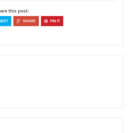
are this post:
WEET
SHARE
PIN IT