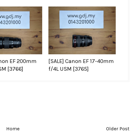
anon EF 200mm
[SALE] Canon EF 17-40mm
USM [3766]
f/4L USM [3765]
Home
Older Post