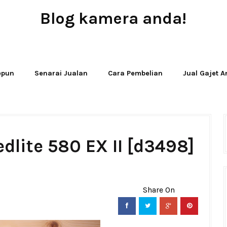
Blog kamera anda!
JUAL - BELI - SEWA PERALATAN KAMERA
Jepun
Senarai Jualan
Cara Pembelian
Jual Gajet 
dlite 580 EX II [d3498]