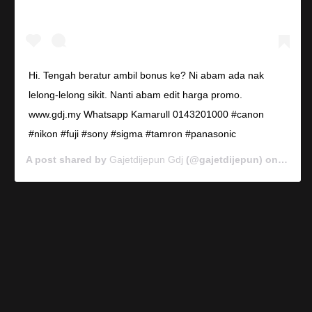
Hi. Tengah beratur ambil bonus ke? Ni abam ada nak
lelong-lelong sikit. Nanti abam edit harga promo.
www.gdj.my Whatsapp Kamarull 0143201000 #canon
#nikon #fuji #sony #sigma #tamron #panasonic
A post shared by
Gajetdijepun Gdj
(@gajetdijepun) on
Jan 7,