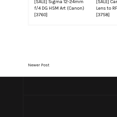
[SALE] Sigma 12-24mm
[SALE] Ca
f/4 DG HSM Art (Canon)
Lens to R
[3760]
[3758]
Newer Post