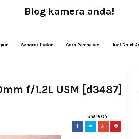
Blog kamera anda!
JUAL - BELI - SEWA PERALATAN KAMERA
Jepun
Senarai Jualan
Cara Pembelian
Jual Gajet 
0mm f/1.2L USM [d3487]