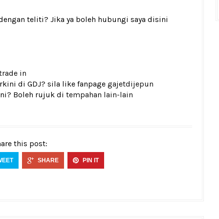
gan teliti? Jika ya boleh hubungi saya disini
trade in
kini di GDJ? sila like fanpage
gajetdijepun
ni? Boleh rujuk di
tempahan lain-lain
are this post:
WEET
SHARE
PIN IT