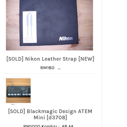
[SOLD] Nikon Leather Strap [NEW]
RM180 ...
[SOLD] Blackmagic Design ATEM
Mini [d3708]
RM1000 Kondisi : AB AA ...