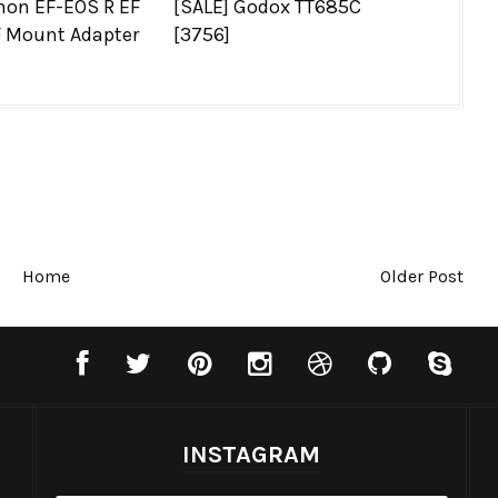
non EF-EOS R EF
[SALE] Godox TT685C
F Mount Adapter
[3756]
Home
Older Post
INSTAGRAM