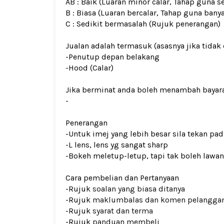
AB : Baik (Luaran minor calar, Tahap guna s
B : Biasa (Luaran bercalar, Tahap guna bany
C : Sedikit bermasalah (Rujuk penerangan)
Jualan adalah termasuk (asasnya jika tidak 
-Penutup depan belakang
-Hood (Calar)
Jika berminat anda boleh menambah bayar
-
Penerangan
-Untuk imej yang lebih besar sila tekan p
-L lens, lens yg sangat sharp
-Bokeh meletup-letup, tapi tak boleh lawan
Cara pembelian dan Pertanyaan
-Rujuk
soalan yang biasa ditanya
-Rujuk
maklumbalas dan komen pelangga
-Rujuk
syarat dan terma
-Rujuk
panduan membeli