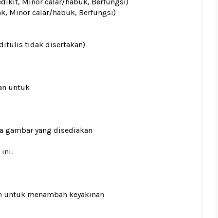
edikit, Minor calar/habuk, Berfungsi)
ak, Minor calar/habuk, Berfungsi)
ditulis tidak disertakan)
an untuk
ada gambar yang disediakan
ini.
n
untuk menambah keyakinan