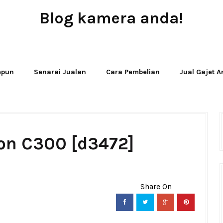
Blog kamera anda!
JUAL - BELI - SEWA PERALATAN KAMERA
Jepun
Senarai Jualan
Cara Pembelian
Jual Gajet 
on C300 [d3472]