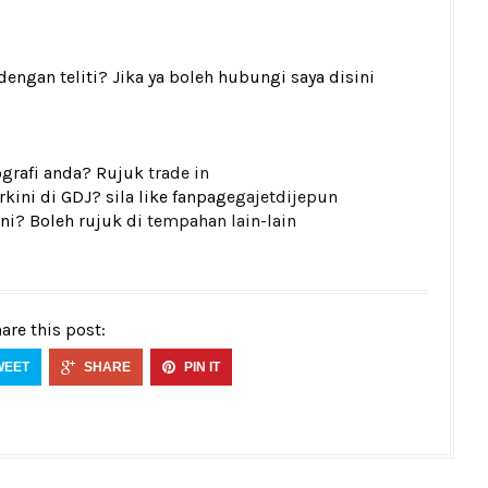
gan teliti? Jika ya boleh hubungi saya disini
tografi anda? Rujuk
trade in
ini di GDJ? sila like fanpage
gajetdijepun
ni? Boleh rujuk di
tempahan lain-lain
are this post:
WEET
SHARE
PIN IT