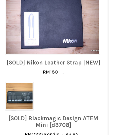
[SOLD] Nikon Leather Strap [NEW]
RM180 ...
[SOLD] Blackmagic Design ATEM
Mini [d3708]
RM1000 Kondisi : AB AA ...