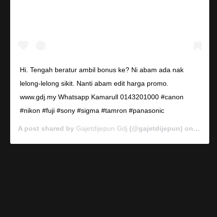
Hi. Tengah beratur ambil bonus ke? Ni abam ada nak
lelong-lelong sikit. Nanti abam edit harga promo.
www.gdj.my Whatsapp Kamarull 0143201000 #canon
#nikon #fuji #sony #sigma #tamron #panasonic
A post shared by
Gajetdijepun Gdj
(@gajetdijepun) on
Jan 7,