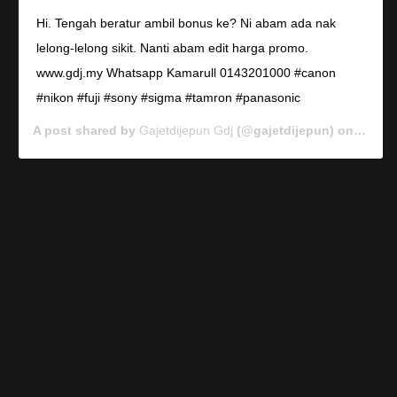
Hi. Tengah beratur ambil bonus ke? Ni abam ada nak
lelong-lelong sikit. Nanti abam edit harga promo.
www.gdj.my Whatsapp Kamarull 0143201000 #canon
#nikon #fuji #sony #sigma #tamron #panasonic
A post shared by
Gajetdijepun Gdj
(@gajetdijepun) on
Jan 7,