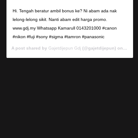
Hi. Tengah beratur ambil bonus ke? Ni abam ada nak
lelong-lelong sikit. Nanti abam edit harga promo.
www.gdj.my Whatsapp Kamarull 0143201000 #canon
#nikon #fuji #sony #sigma #tamron #panasonic
A post shared by
Gajetdijepun Gdj
(@gajetdijepun) on
Jan 7,