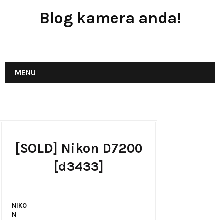
Blog kamera anda!
JUAL - BELI - SEWA PERALATAN KAMERA
MENU
[SOLD] Nikon D7200
[d3433]
NIKO
N