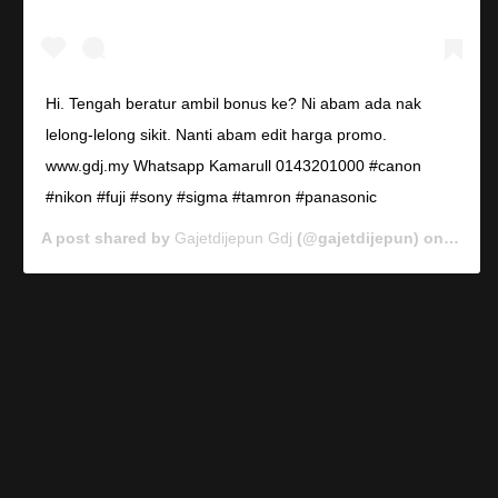
Hi. Tengah beratur ambil bonus ke? Ni abam ada nak
lelong-lelong sikit. Nanti abam edit harga promo.
www.gdj.my Whatsapp Kamarull 0143201000 #canon
#nikon #fuji #sony #sigma #tamron #panasonic
A post shared by
Gajetdijepun Gdj
(@gajetdijepun) on
Jan 7,