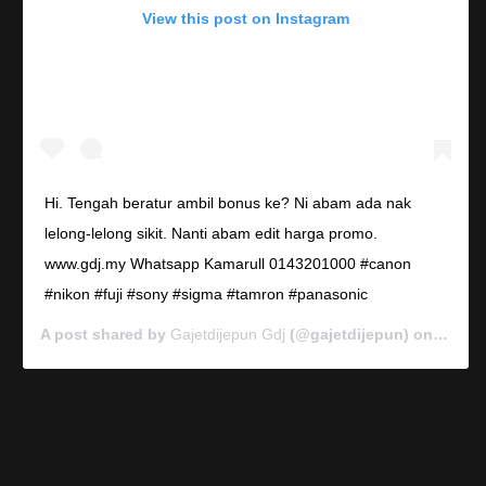
View this post on Instagram
Hi. Tengah beratur ambil bonus ke? Ni abam ada nak
lelong-lelong sikit. Nanti abam edit harga promo.
www.gdj.my Whatsapp Kamarull 0143201000 #canon
#nikon #fuji #sony #sigma #tamron #panasonic
A post shared by
Gajetdijepun Gdj
(@gajetdijepun) on
Jan 7,