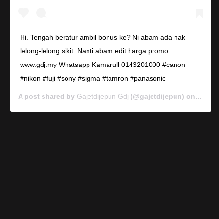
Hi. Tengah beratur ambil bonus ke? Ni abam ada nak
lelong-lelong sikit. Nanti abam edit harga promo.
www.gdj.my Whatsapp Kamarull 0143201000 #canon
#nikon #fuji #sony #sigma #tamron #panasonic
A post shared by
Gajetdijepun Gdj
(@gajetdijepun) on
Jan 7,