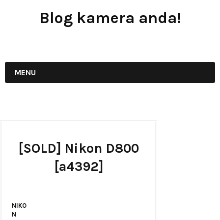
Blog kamera anda!
JUAL - BELI - SEWA PERALATAN KAMERA
MENU
[SOLD] Nikon D800
[a4392]
NIKO
N