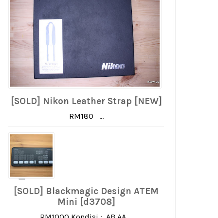
[SOLD] Nikon Leather Strap [NEW]
RM180 ...
[SOLD] Blackmagic Design ATEM
Mini [d3708]
RM1000 Kondisi : AB AA ...