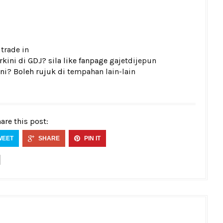
k
trade in
kini di GDJ? sila like fanpage
gajetdijepun
ni? Boleh rujuk di
tempahan lain-lain
are this post:
WEET
SHARE
PIN IT