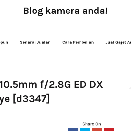
Blog kamera anda!
JUAL - BELI - SEWA PERALATAN KAMERA
Jepun
Senarai Jualan
Cara Pembelian
Jual Gajet 
 10.5mm f/2.8G ED DX
ye [d3347]