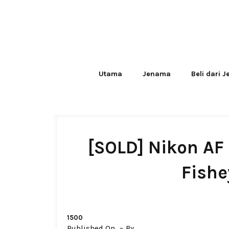
Utama
Jenama
Beli dari 
[SOLD] Nikon AF
Fishe
1500
Published On
By