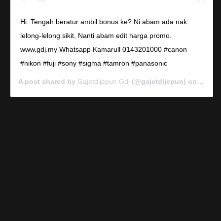
Hi. Tengah beratur ambil bonus ke? Ni abam ada nak
lelong-lelong sikit. Nanti abam edit harga promo.
www.gdj.my Whatsapp Kamarull 0143201000 #canon
#nikon #fuji #sony #sigma #tamron #panasonic
A post shared by
Gajetdijepun Gdj
(@gajetdijepun) on
Jan 7,