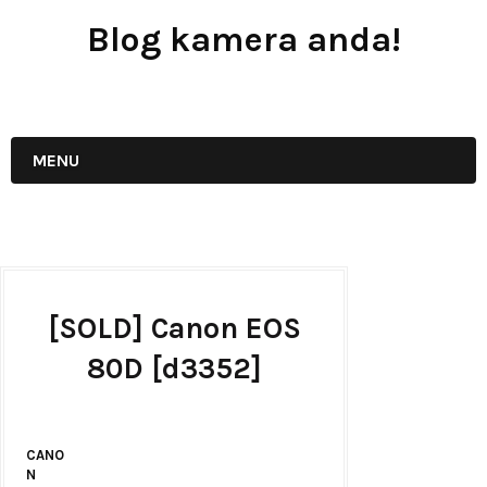
Blog kamera anda!
JUAL - BELI - SEWA PERALATAN KAMERA
MENU
[SOLD] Canon EOS
80D [d3352]
CANO
N