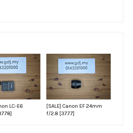
non LC-E6
[SALE] Canon EF 24mm
3778]
f/2.8 [3777]