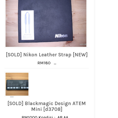
[SOLD] Nikon Leather Strap [NEW]
RM180 ...
[SOLD] Blackmagic Design ATEM
Mini [d3708]
RM1000 Kondisi : AB AA ...