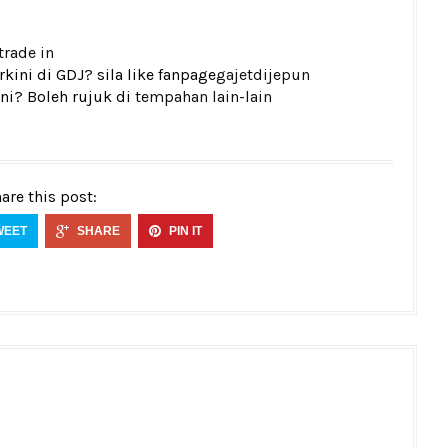
trade in
ini di GDJ? sila like fanpage
gajetdijepun
ni? Boleh rujuk di
tempahan lain-lain
are this post:
WEET
SHARE
PIN IT