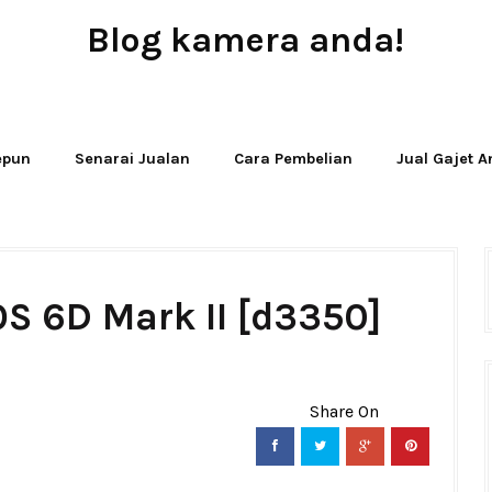
Blog kamera anda!
JUAL - BELI - SEWA PERALATAN KAMERA
Jepun
Senarai Jualan
Cara Pembelian
Jual Gajet 
S 6D Mark II [d3350]