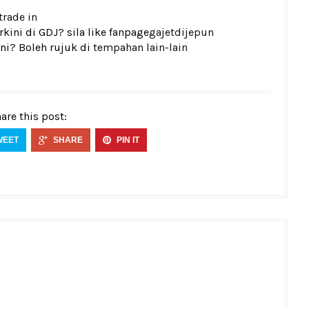
trade in
ini di GDJ? sila like fanpage
gajetdijepun
ni? Boleh rujuk di
tempahan lain-lain
are this post:
WEET
SHARE
PIN IT