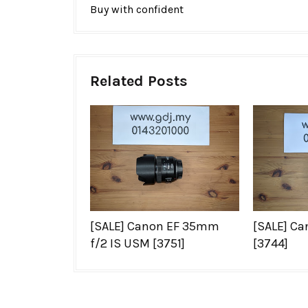
Buy with confident
Related Posts
[SALE] Canon EF 35mm
[SALE] Ca
f/2 IS USM [3751]
[3744]