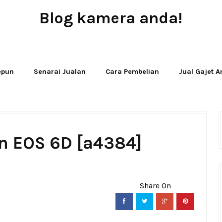
Blog kamera anda!
JUAL - BELI - SEWA PERALATAN KAMERA
Jepun
Senarai Jualan
Cara Pembelian
Jual Gajet 
n EOS 6D [a4384]