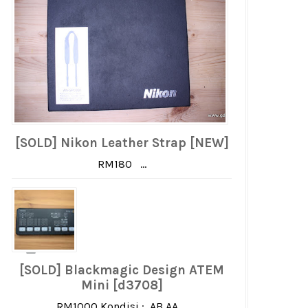
[SOLD] Nikon Leather Strap [NEW]
RM180 ...
[SOLD] Blackmagic Design ATEM
Mini [d3708]
RM1000 Kondisi : AB AA ...