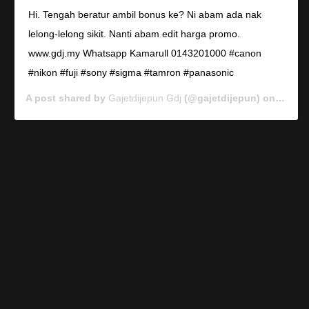
Hi. Tengah beratur ambil bonus ke? Ni abam ada nak
lelong-lelong sikit. Nanti abam edit harga promo.
www.gdj.my Whatsapp Kamarull 0143201000 #canon
#nikon #fuji #sony #sigma #tamron #panasonic
A post shared by
Gajetdijepun Gdj
(@gajetdijepun) on
Jan 7,