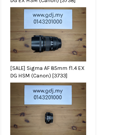
DG EX HSM (Canon) [3738]
[SALE] Sigma AF 85mm f1.4 EX
DG HSM (Canon) [3733]