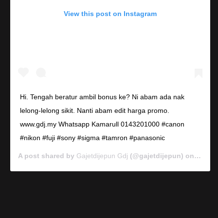
View this post on Instagram
Hi. Tengah beratur ambil bonus ke? Ni abam ada nak
lelong-lelong sikit. Nanti abam edit harga promo.
www.gdj.my Whatsapp Kamarull 0143201000 #canon
#nikon #fuji #sony #sigma #tamron #panasonic
A post shared by
Gajetdijepun Gdj
(@gajetdijepun) on
Jan 7,