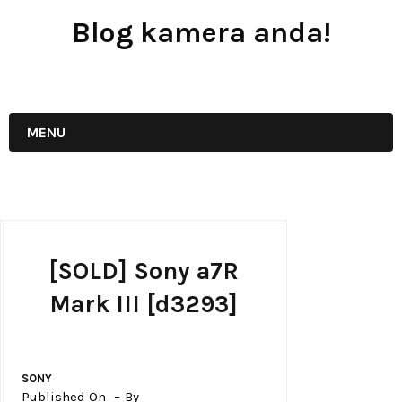
Blog kamera anda!
JUAL - BELI - SEWA PERALATAN KAMERA
MENU
[SOLD] Sony a7R
Mark III [d3293]
SONY
Published On
By