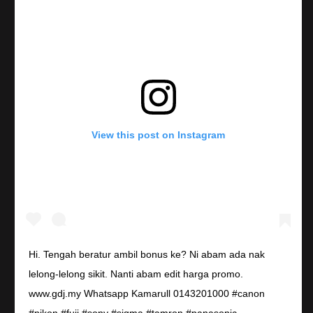
View this post on Instagram
Hi. Tengah beratur ambil bonus ke? Ni abam ada nak
lelong-lelong sikit. Nanti abam edit harga promo.
www.gdj.my Whatsapp Kamarull 0143201000 #canon
#nikon #fuji #sony #sigma #tamron #panasonic