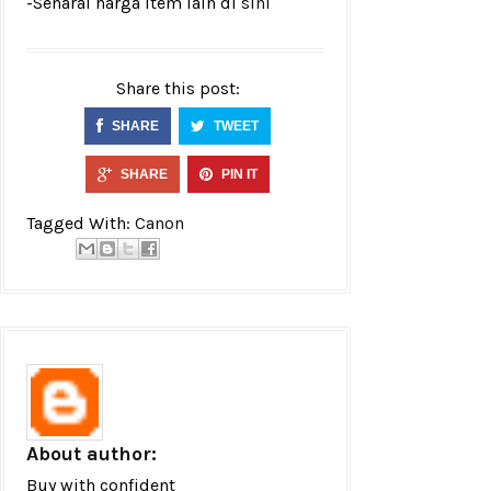
-Senarai harga item lain di
sini
Share this post:
SHARE
TWEET
SHARE
PIN IT
Tagged With:
Canon
About author:
Buy with confident