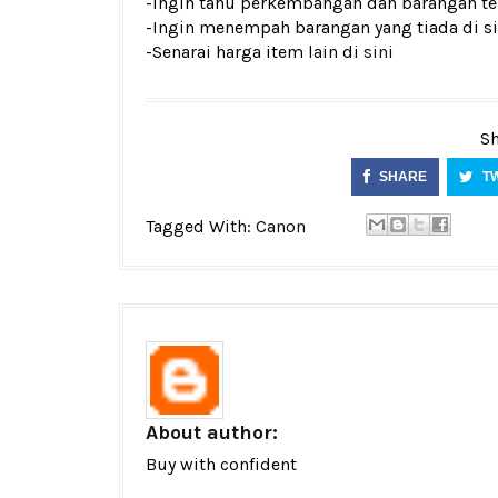
-Ingin tahu perkembangan dan barangan ter
-Ingin menempah barangan yang tiada di si
-Senarai harga item lain di
sini
Sh
SHARE
T
Tagged With:
Canon
About author:
Buy with confident