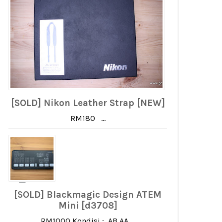
[SOLD] Nikon Leather Strap [NEW]
RM180 ...
[SOLD] Blackmagic Design ATEM
Mini [d3708]
RM1000 Kondisi : AB AA ...