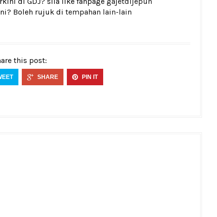
kini di GDJ? sila like fanpage
gajetdijepun
ni? Boleh rujuk di
tempahan lain-lain
are this post:
WEET
SHARE
PIN IT