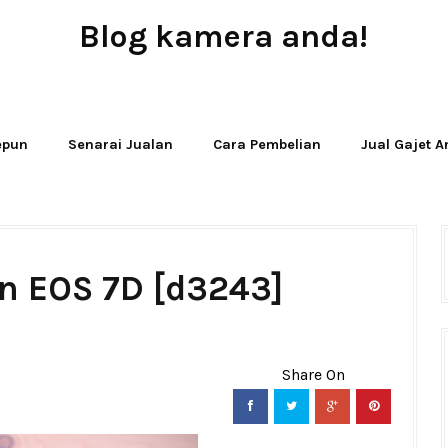
Blog kamera anda!
JUAL - BELI - SEWA PERALATAN KAMERA
Jepun
Senarai Jualan
Cara Pembelian
Jual Gajet 
n EOS 7D [d3243]