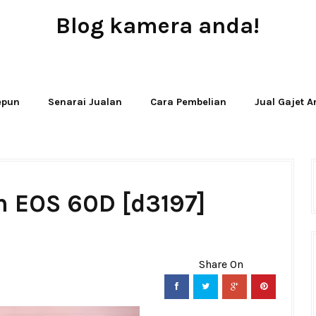
Blog kamera anda!
JUAL - BELI - SEWA PERALATAN KAMERA
Jepun
Senarai Jualan
Cara Pembelian
Jual Gajet 
n EOS 60D [d3197]