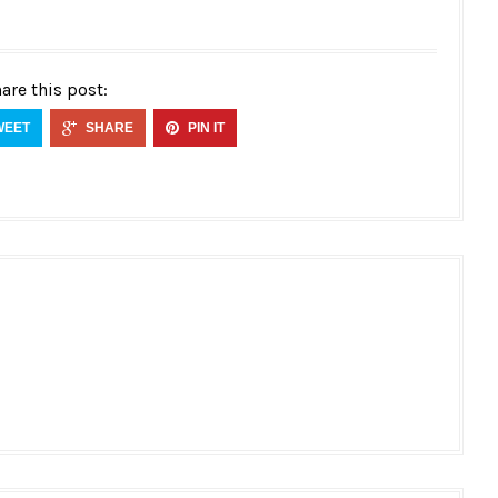
are this post:
WEET
SHARE
PIN IT