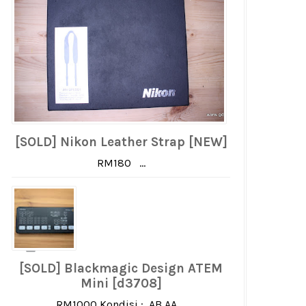
[SOLD] Nikon Leather Strap [NEW]
RM180 ...
[SOLD] Blackmagic Design ATEM
Mini [d3708]
RM1000 Kondisi : AB AA ...