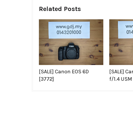
Related Posts
[SALE] Canon EOS 6D
[SALE] C
[3772]
f/1.4 USM 