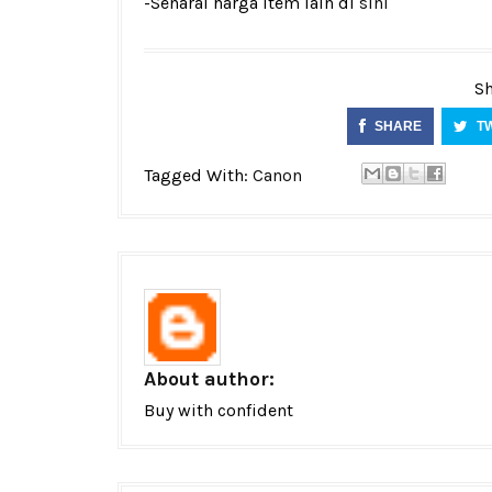
-Senarai harga item lain di
sini
Sh
SHARE
T
Tagged With:
Canon
About author:
Buy with confident