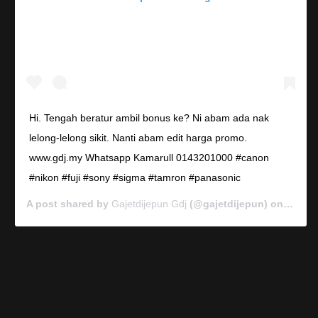
Hi. Tengah beratur ambil bonus ke? Ni abam ada nak
lelong-lelong sikit. Nanti abam edit harga promo.
www.gdj.my Whatsapp Kamarull 0143201000 #canon
#nikon #fuji #sony #sigma #tamron #panasonic
A post shared by
Gajetdijepun Gdj
(@gajetdijepun) on
Jan 7,