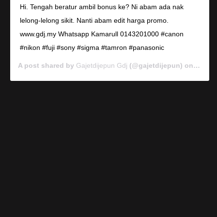
Hi. Tengah beratur ambil bonus ke? Ni abam ada nak
lelong-lelong sikit. Nanti abam edit harga promo.
www.gdj.my Whatsapp Kamarull 0143201000 #canon
#nikon #fuji #sony #sigma #tamron #panasonic
A post shared by
Gajetdijepun Gdj
(@gajetdijepun) on
Jan 7,