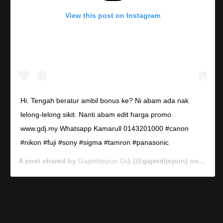
View this post on Instagram
Hi. Tengah beratur ambil bonus ke? Ni abam ada nak
lelong-lelong sikit. Nanti abam edit harga promo.
www.gdj.my Whatsapp Kamarull 0143201000 #canon
#nikon #fuji #sony #sigma #tamron #panasonic
A post shared by
Gajetdijepun Gdj
(@gajetdijepun) on
Jan 7,