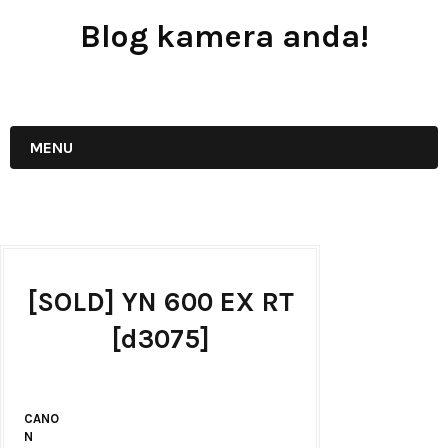
Blog kamera anda!
JUAL - BELI - SEWA PERALATAN KAMERA
MENU
[SOLD] YN 600 EX RT
[d3075]
CANO
N