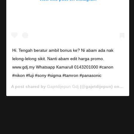
Hi. Tengah beratur ambil bonus ke? Ni abam ada nak
lelong-lelong sikit. Nanti abam edit harga promo.
www.gdj.my Whatsapp Kamarull 0143201000 #canon
#nikon #fuji #sony #sigma #tamron #panasonic
A post shared by
Gajetdijepun Gdj
(@gajetdijepun) on
Jan 7,