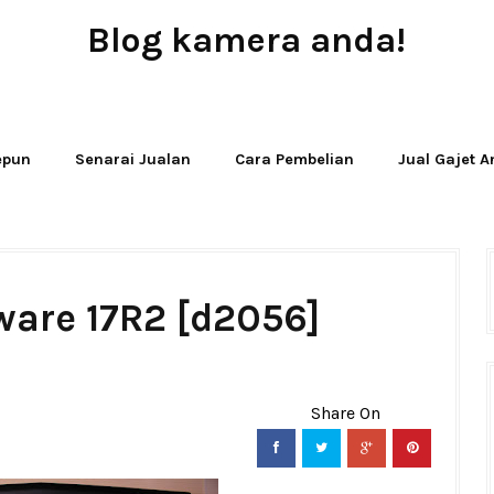
Blog kamera anda!
JUAL - BELI - SEWA PERALATAN KAMERA
Jepun
Senarai Jualan
Cara Pembelian
Jual Gajet 
ware 17R2 [d2056]