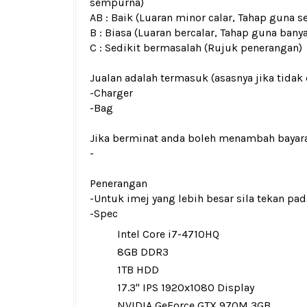
sempurna)
AB : Baik (Luaran minor calar, Tahap guna s
B : Biasa (Luaran bercalar, Tahap guna bany
C : Sedikit bermasalah (Rujuk penerangan)
Jualan adalah termasuk (asasnya jika tidak 
-Charger
-Bag
Jika berminat anda boleh menambah bayar
-
Penerangan
-Untuk imej yang lebih besar sila tekan p
-Spec
Intel Core i7-4710HQ
8GB DDR3
1TB HDD
17.3" IPS 1920x1080 Display
NVIDIA GeForce GTX 970M 3GB