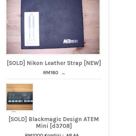
[SOLD] Nikon Leather Strap [NEW]
RM180 ...
[SOLD] Blackmagic Design ATEM
Mini [d3708]
RM1000 Kondisi : AB AA ...