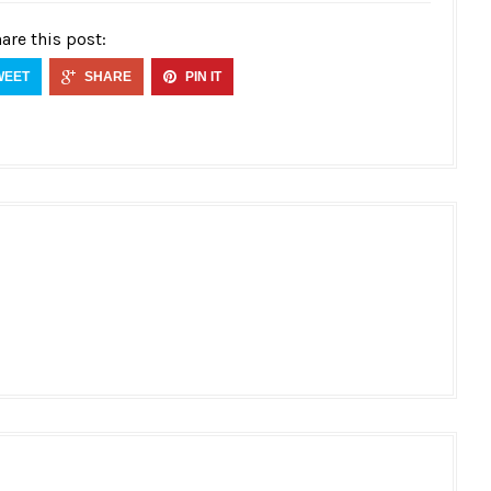
are this post:
WEET
SHARE
PIN IT