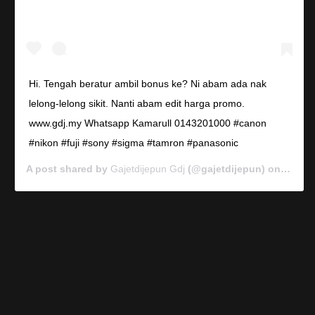
Hi. Tengah beratur ambil bonus ke? Ni abam ada nak
lelong-lelong sikit. Nanti abam edit harga promo.
www.gdj.my Whatsapp Kamarull 0143201000 #canon
#nikon #fuji #sony #sigma #tamron #panasonic
A post shared by
Gajetdijepun Gdj
(@gajetdijepun) on
Jan 7,