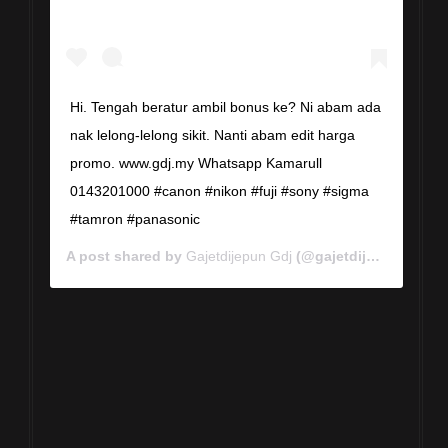
Hi. Tengah beratur ambil bonus ke? Ni abam ada
nak lelong-lelong sikit. Nanti abam edit harga
promo. www.gdj.my Whatsapp Kamarull
0143201000 #canon #nikon #fuji #sony #sigma
#tamron #panasonic
A post shared by
Gajetdijepun Gdj
(@gajetdijepun) on
Ja