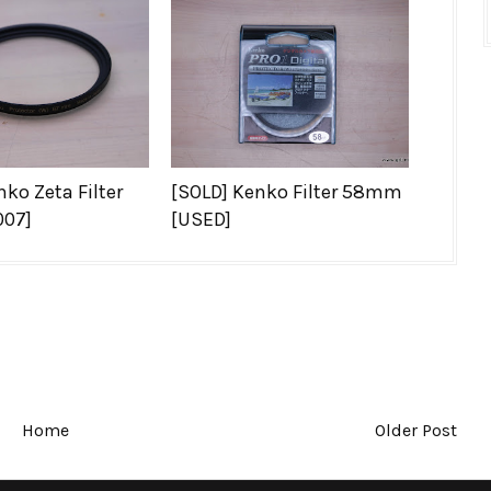
ko Zeta Filter
[SOLD] Kenko Filter 58mm
07]
[USED]
Home
Older Post