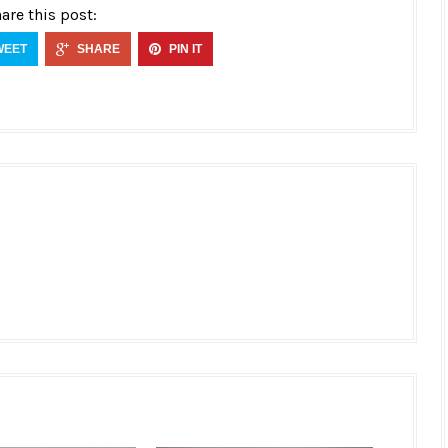
are this post:
WEET
SHARE
PIN IT