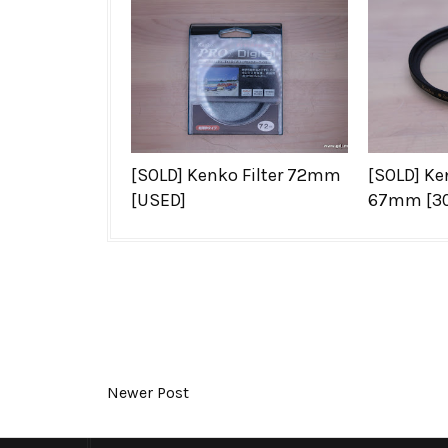
[SOLD] Kenko Filter 72mm
[SOLD] Ken
[USED]
67mm [30
Newer Post