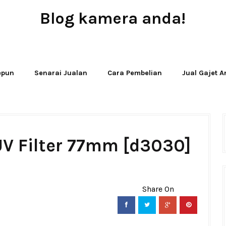
Blog kamera anda!
JUAL - BELI - SEWA PERALATAN KAMERA
Jepun
Senarai Jualan
Cara Pembelian
Jual Gajet 
V Filter 77mm [d3030]