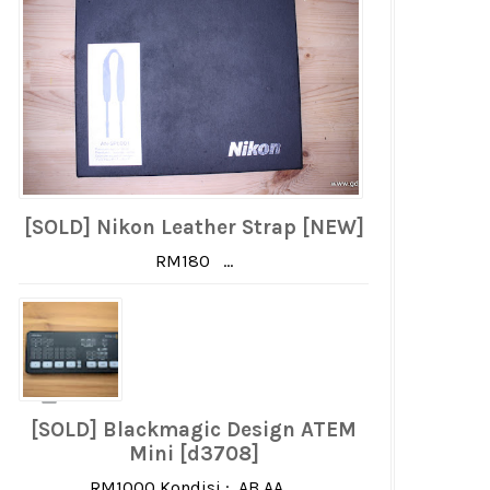
[SOLD] Nikon Leather Strap [NEW]
RM180 ...
[SOLD] Blackmagic Design ATEM
Mini [d3708]
RM1000 Kondisi : AB AA ...