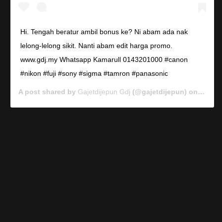
Hi. Tengah beratur ambil bonus ke? Ni abam ada nak
lelong-lelong sikit. Nanti abam edit harga promo.
www.gdj.my Whatsapp Kamarull 0143201000 #canon
#nikon #fuji #sony #sigma #tamron #panasonic
A post shared by
Gajetdijepun Gdj
(@gajetdijepun) on
Jan 7,