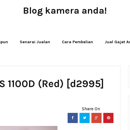
Blog kamera anda!
JUAL - BELI - SEWA PERALATAN KAMERA
Jepun
Senarai Jualan
Cara Pembelian
Jual Gajet 
S 1100D (Red) [d2995]