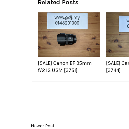
Related Posts
[SALE] Canon EF 35mm
[SALE] Ca
f/2 IS USM [3751]
[3744]
Newer Post