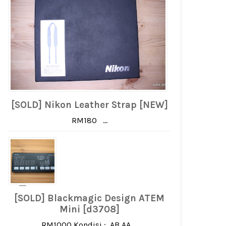
[SOLD] Nikon Leather Strap [NEW]
RM180 ...
[SOLD] Blackmagic Design ATEM
Mini [d3708]
RM1000 Kondisi : AB AA ...