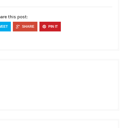
are this post:
WEET
SHARE
PIN IT