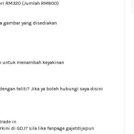
ori RM320 (Jumlah RM800)
ada gambar yang disediakan
n
untuk menambah keyakinan
gan teliti? Jika ya boleh hubungi saya disini
trade in
kini di GDJ? sila like fanpage
gajetdijepun