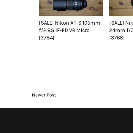
[SALE] Nikon AF-S 105mm
[SALE] Ni
f/2.8G IF-ED VR Micro
24mm f/3
[3784]
[3768]
Newer Post