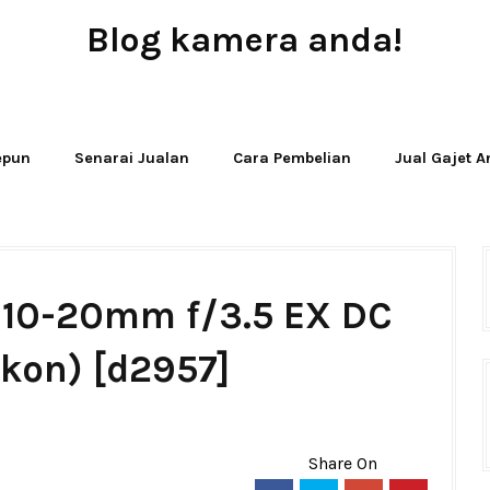
Blog kamera anda!
JUAL - BELI - SEWA PERALATAN KAMERA
Jepun
Senarai Jualan
Cara Pembelian
Jual Gajet 
 10-20mm f/3.5 EX DC
kon) [d2957]