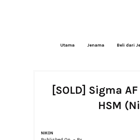
Utama
Jenama
Beli dari 
[SOLD] Sigma AF
HSM (Ni
NIKON
Published On
By