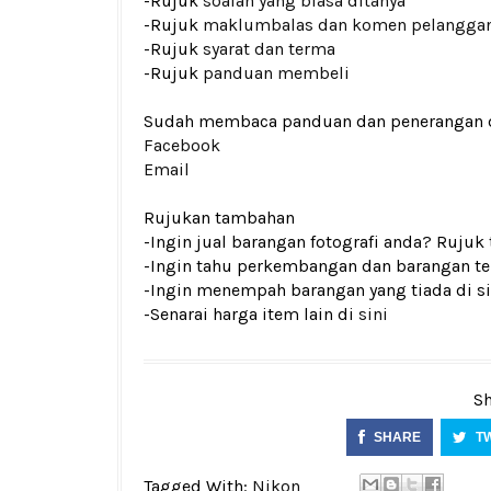
-Rujuk
soalan yang biasa ditanya
-Rujuk
maklumbalas dan komen pelangga
-Rujuk
syarat dan terma
-Rujuk
panduan membeli
Sudah membaca panduan dan penerangan den
Facebook
Email
Rujukan tambahan
-Ingin jual barangan fotografi anda? Rujuk
-Ingin tahu perkembangan dan barangan ter
-Ingin menempah barangan yang tiada di si
-Senarai harga item lain di
sini
Sh
SHARE
T
Tagged With:
Nikon