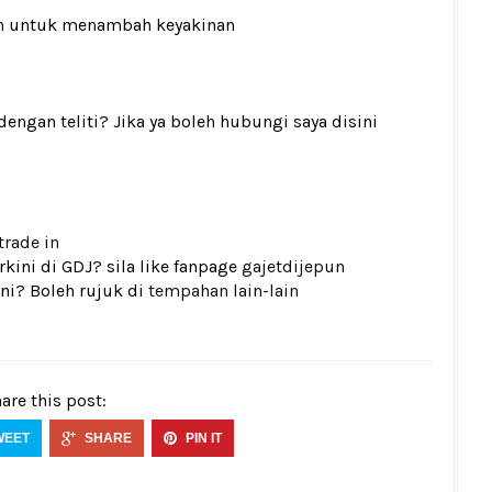
n
untuk menambah keyakinan
gan teliti? Jika ya boleh hubungi saya disini
trade in
kini di GDJ? sila like fanpage
gajetdijepun
ni? Boleh rujuk di
tempahan lain-lain
are this post:
WEET
SHARE
PIN IT