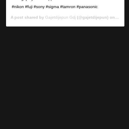
#nikon #fuji #sony #sigma #tamron #panasonic
A post shared by
Gajetdijepun Gdj
(@gajetdijepun) on
Jan 7,