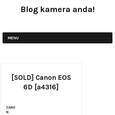
Blog kamera anda!
JUAL - BELI - SEWA PERALATAN KAMERA
MENU
[SOLD] Canon EOS
6D [a4316]
CANO
N