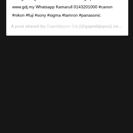
www.gdj.my Whatsapp Kamarull 0143201000 #canon
#nikon #fuji #sony #sigma #tamron #panasonic
A post shared by
Gajetdijepun Gdj
(@gajetdijepun) on
Jan 7,