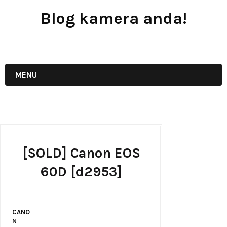
Blog kamera anda!
JUAL - BELI - SEWA PERALATAN KAMERA
MENU
[SOLD] Canon EOS
60D [d2953]
CANO
N