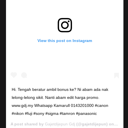
View this post on Instagram
Hi. Tengah beratur ambil bonus ke? Ni abam ada nak
lelong-lelong sikit. Nanti abam edit harga promo.
www.gdj.my Whatsapp Kamarull 0143201000 #canon
#nikon #fuji #sony #sigma #tamron #panasonic
A post shared by
Gajetdijepun Gdj
(@gajetdijepun) on
Jan 7,