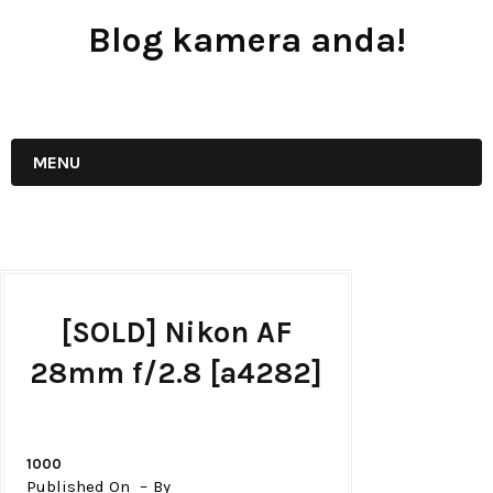
Blog kamera anda!
JUAL - BELI - SEWA PERALATAN KAMERA
MENU
[SOLD] Nikon AF
28mm f/2.8 [a4282]
1000
Published On
By