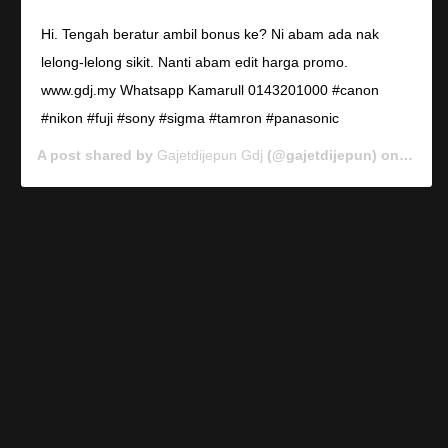
Hi. Tengah beratur ambil bonus ke? Ni abam ada nak
lelong-lelong sikit. Nanti abam edit harga promo.
www.gdj.my Whatsapp Kamarull 0143201000 #canon
#nikon #fuji #sony #sigma #tamron #panasonic
A post shared by
Gajetdijepun Gdj
(@gajetdijepun) on
Jan 7,