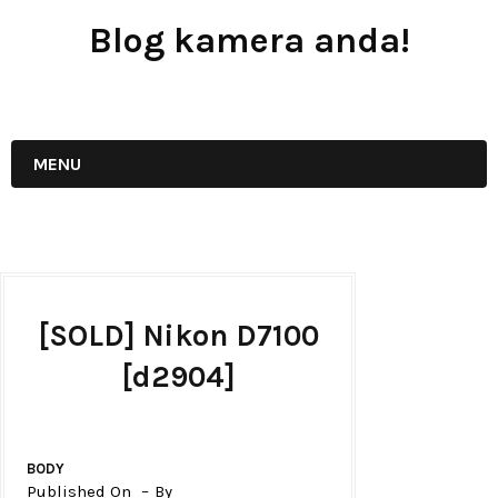
Blog kamera anda!
JUAL - BELI - SEWA PERALATAN KAMERA
MENU
[SOLD] Nikon D7100
[d2904]
BODY
Published On
By