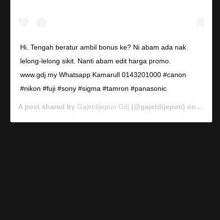
Hi. Tengah beratur ambil bonus ke? Ni abam ada nak
lelong-lelong sikit. Nanti abam edit harga promo.
www.gdj.my Whatsapp Kamarull 0143201000 #canon
#nikon #fuji #sony #sigma #tamron #panasonic
A post shared by
Gajetdijepun Gdj
(@gajetdijepun) on
Jan 7,