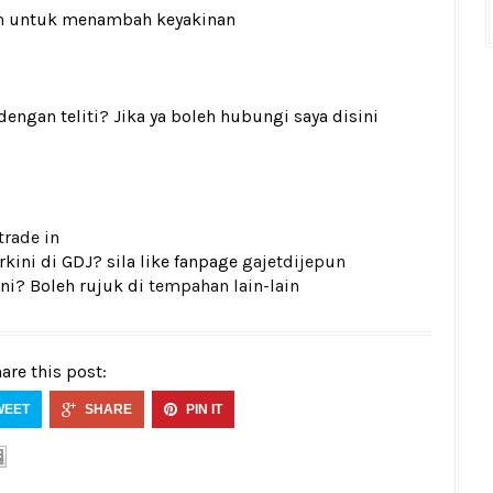
n
untuk menambah keyakinan
gan teliti? Jika ya boleh hubungi saya disini
trade in
kini di GDJ? sila like fanpage
gajetdijepun
ni? Boleh rujuk di
tempahan lain-lain
are this post:
WEET
SHARE
PIN IT