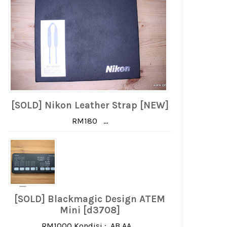
[SOLD] Nikon Leather Strap [NEW]
RM180 ...
[SOLD] Blackmagic Design ATEM
Mini [d3708]
RM1000 Kondisi : AB AA ...