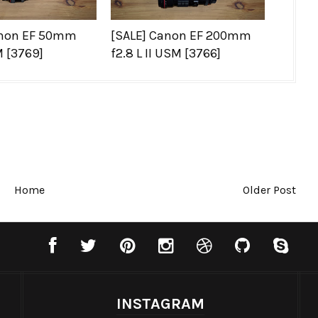
anon EF 50mm
[SALE] Canon EF 200mm
M [3769]
f2.8 L II USM [3766]
Home
Older Post
INSTAGRAM