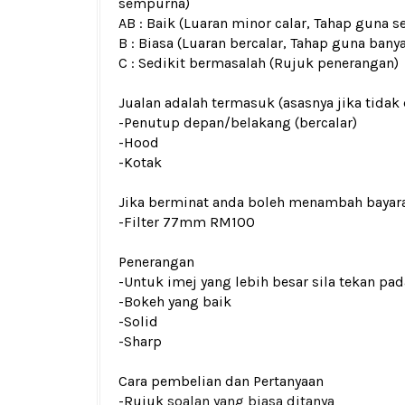
sempurna)
AB : Baik (Luaran minor calar, Tahap guna s
B : Biasa (Luaran bercalar, Tahap guna bany
C : Sedikit bermasalah (Rujuk penerangan)
Jualan adalah termasuk (asasnya jika tidak 
-Penutup depan/belakang
(bercalar)
-Hood
-Kotak
Jika berminat anda boleh menambah bayar
-Filter 77mm RM100
Penerangan
-Untuk imej yang lebih besar sila tekan p
-Bokeh yang baik
-Solid
-Sharp
Cara pembelian dan Pertanyaan
-Rujuk
soalan yang biasa ditanya