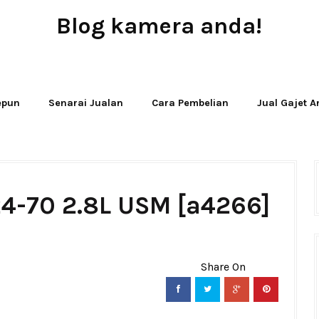
Blog kamera anda!
JUAL - BELI - SEWA PERALATAN KAMERA
Jepun
Senarai Jualan
Cara Pembelian
Jual Gajet 
24-70 2.8L USM [a4266]