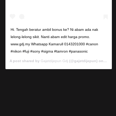
Hi. Tengah beratur ambil bonus ke? Ni abam ada nak
lelong-lelong sikit. Nanti abam edit harga promo.
www.gdj.my Whatsapp Kamarull 0143201000 #canon
#nikon #fuji #sony #sigma #tamron #panasonic
A post shared by
Gajetdijepun Gdj
(@gajetdijepun) on
Jan 7,