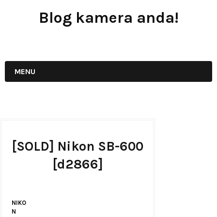
Blog kamera anda!
JUAL - BELI - SEWA PERALATAN KAMERA
MENU
[SOLD] Nikon SB-600
[d2866]
NIKO
N