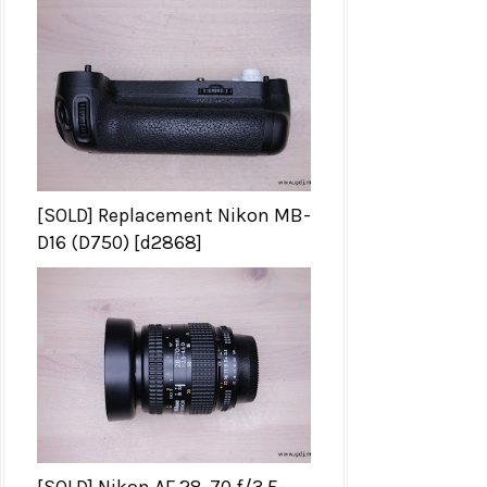
[SOLD] Replacement Nikon MB-
D16 (D750) [d2868]
[SOLD] Nikon AF 28-70 f/3.5-