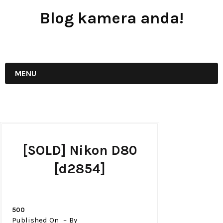
Blog kamera anda!
JUAL - BELI - SEWA PERALATAN KAMERA
MENU
[SOLD] Nikon D80
[d2854]
500
Published On
By