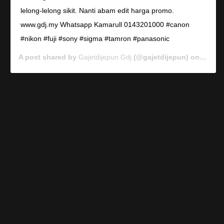
lelong-lelong sikit. Nanti abam edit harga promo.
www.gdj.my Whatsapp Kamarull 0143201000 #canon
#nikon #fuji #sony #sigma #tamron #panasonic
A post shared by
Gajetdijepun Gdj
(@gajetdijepun) on
Jan 7,