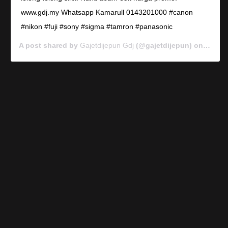
www.gdj.my Whatsapp Kamarull 0143201000 #canon
#nikon #fuji #sony #sigma #tamron #panasonic
A post shared by
Gajetdijepun Gdj
(@gajetdijepun) on
Jan 7,