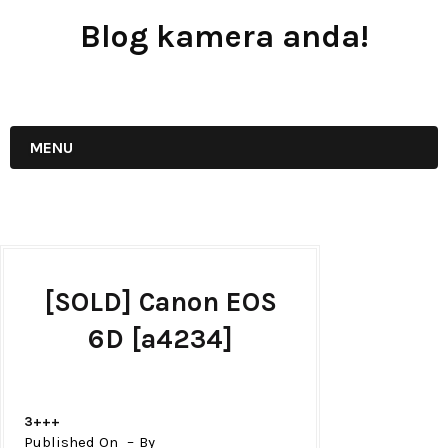
Blog kamera anda!
JUAL - BELI - SEWA PERALATAN KAMERA
MENU
[SOLD] Canon EOS
6D [a4234]
3+++
Published On
By