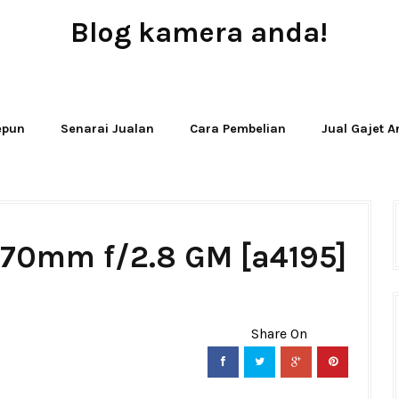
Blog kamera anda!
JUAL - BELI - SEWA PERALATAN KAMERA
Jepun
Senarai Jualan
Cara Pembelian
Jual Gajet 
-70mm f/2.8 GM [a4195]