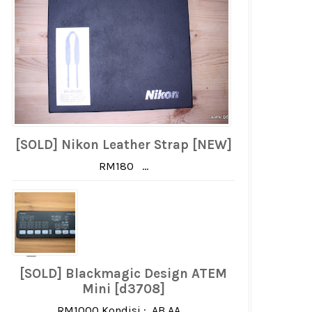
[SOLD] Nikon Leather Strap [NEW]
RM180 ...
[SOLD] Blackmagic Design ATEM
Mini [d3708]
RM1000 Kondisi : AB AA ...