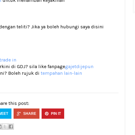
n
untuk menambah keyakinan
gan teliti? Jika ya boleh hubungi saya disini
trade in
ini di GDJ? sila like fanpage
gajetdijepun
ni? Boleh rujuk di
tempahan lain-lain
are this post:
WEET
SHARE
PIN IT