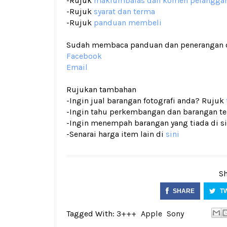
-Rujuk
maklumbalas dan komen pelangga
-Rujuk
syarat dan terma
-Rujuk
panduan membeli
Sudah membaca panduan dan penerangan den
Facebook
Email
Rujukan tambahan
-Ingin jual barangan fotografi anda? Rujuk
-Ingin tahu perkembangan dan barangan terk
-Ingin menempah barangan yang tiada di si
-Senarai harga item lain di
sini
Sh
SHARE
T
Tagged With:
3+++
Apple
Sony