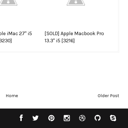
le iMac 27'' i5
[SOLD] Apple Macbook Pro
3230]
13.3'' i5 [3216]
Home
Older Post