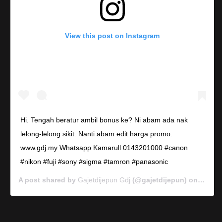
View this post on Instagram
Hi. Tengah beratur ambil bonus ke? Ni abam ada nak
lelong-lelong sikit. Nanti abam edit harga promo.
www.gdj.my Whatsapp Kamarull 0143201000 #canon
#nikon #fuji #sony #sigma #tamron #panasonic
A post shared by
Gajetdijepun Gdj
(@gajetdijepun) on
Jan 7,