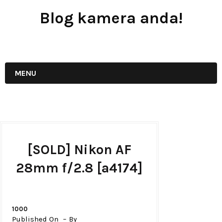
Blog kamera anda!
JUAL - BELI - SEWA PERALATAN KAMERA
MENU
[SOLD] Nikon AF
28mm f/2.8 [a4174]
1000
Published On
By