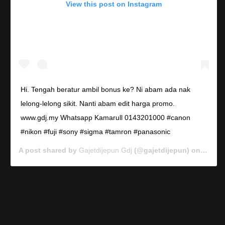
View this post on Instagram
Hi. Tengah beratur ambil bonus ke? Ni abam ada nak
lelong-lelong sikit. Nanti abam edit harga promo.
www.gdj.my Whatsapp Kamarull 0143201000 #canon
#nikon #fuji #sony #sigma #tamron #panasonic
A post shared by
Gajetdijepun Gdj
(@gajetdijepun) on
Jan 7,